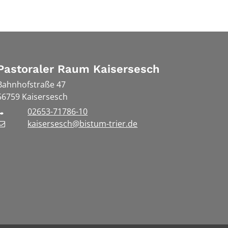
Pastoraler Raum Kaisersesch
Bahnhofstraße 47
56759
Kaisersesch
02653-71786-10
kaisersesch@bistum-trier.de