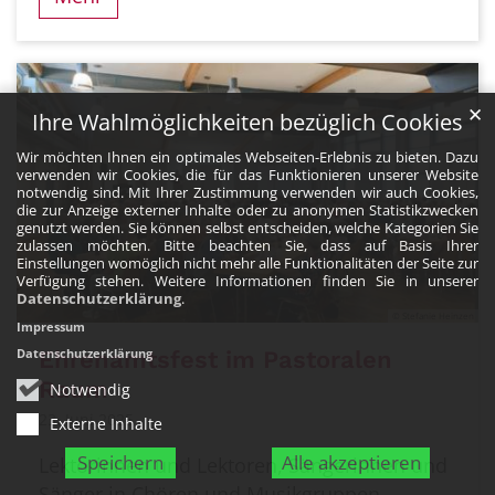
✕
Ihre Wahlmöglichkeiten bezüglich Cookies
Wir möchten Ihnen ein optimales Webseiten-Erlebnis zu bieten. Dazu
verwenden wir Cookies, die für das Funktionieren unserer Website
notwendig sind. Mit Ihrer Zustimmung verwenden wir auch Cookies,
die zur Anzeige externer Inhalte oder zu anonymen Statistikzwecken
genutzt werden. Sie können selbst entscheiden, welche Kategorien Sie
zulassen möchten. Bitte beachten Sie, dass auf Basis Ihrer
Einstellungen womöglich nicht mehr alle Funktionalitäten der Seite zur
Verfügung stehen. Weitere Informationen finden Sie in unserer
Datenschutzerklärung
.
© Stefanie Heinzen
Impressum
Datenschutzerklärung
Ehrenamtsfest im Pastoralen
Raum
Notwendig
23. Juni 2025
Externe Inhalte
Speichern
Alle akzeptieren
Lektorinnen und Lektoren, Sängerinnen und
Sänger in Chören und Musikgruppen,