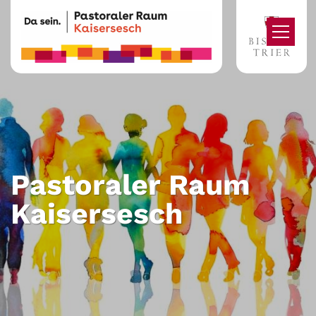
Zum Inhalt springen
Pastoraler Raum
Kaisersesch