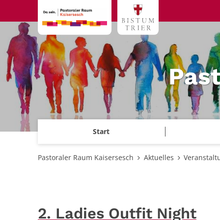
Zum Inhalt springen
Past
Start
Pastoraler Raum Kaisersesch
Aktuelles
Veranstalt
2. Ladies Outfit Night