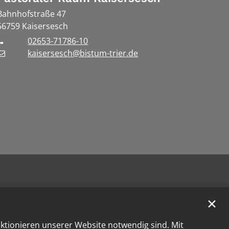
Bahnhofstraße 47
56759
Kaisersesch
02653-71786-10
kaisersesch@bistum-trier.de
✕
nktionieren unserer Website notwendig sind. Mit