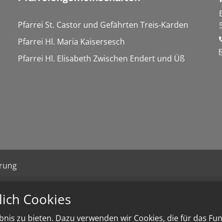
Pfarrei St. Castor und Gefährten Treis-Karden
Pfarrei Hl. Maria Kaisersesch
Pfarrei Hl. Elisabeth Zwischen Endert und Üß
ärung
lich Cookies
nis zu bieten. Dazu verwenden wir Cookies, die für das Fu