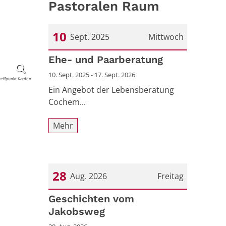
Pastoralen Raum
10
Sept. 2025
Mittwoch
Datum: 10. September 2025
Ehe- und Paarberatung
10. Sept. 2025 - 17. Sept. 2026
Treffpunkt Karden
Ein Angebot der Lebensberatung
Cochem...
Mehr
28
Aug. 2026
Freitag
Datum: 28. August 2026
Geschichten vom
Jakobsweg