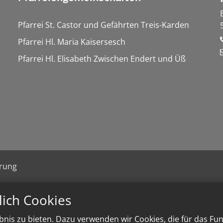
Pfarrei St. Castor und Gefährten Treis-Karden
Pfarrei Hl. Maria Kaisersesch
Pfarrei Hl. Elisabeth Zwischen Endert und Üß
ärung
lich Cookies
nis zu bieten. Dazu verwenden wir Cookies, die für das Fu