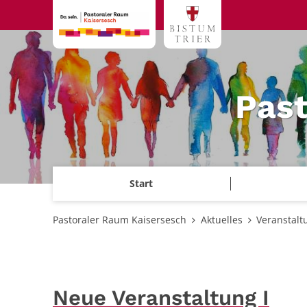
Zum Inhalt springen
Past
Start
Pastoraler Raum Kaisersesch
Aktuelles
Veranstalt
Neue Veranstaltung I