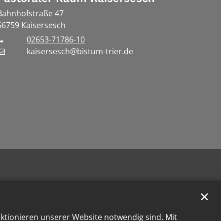
Bahnhofstraße 47
56759
Kaisersesch
02653-71786-10
kaisersesch@bistum-trier.de
✕
nktionieren unserer Website notwendig sind. Mit